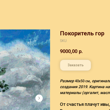
Покоритель гор
SKU:
9000,00
р.
Заказать
Размер
, оригинал
40х50 см
создания 2019. Картина н
материалы (оргалит, масл
От счастья плачут ивы,