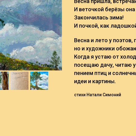
Весна пришла, встречай
И веточкой берёзы она 
Закончилась зима!
И почкой, как ладошкой
Весна и лето у поэтов,
но и художники обожаю
Когда я устаю от холод
посещаю дачу, читаю у
пением птиц и солнечн
идеи и картины.
стихи Натали Симоний