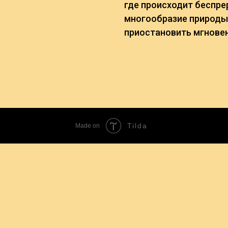
где происходит беспре
многообразие природы
приостановить мгновен
Tilda
Made on