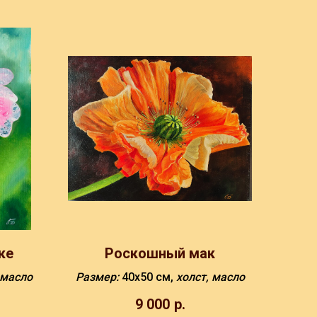
ке
Роскошный мак
 масло
Размер:
40х50 см,
холст, масло
9 000
р.