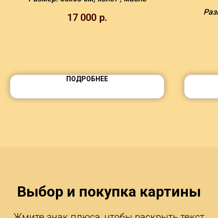
Раз
17 000
р.
ПОДРОБНЕЕ
Выбор и покупка картины
Жмите знак плюса, чтобы раскрыть текст